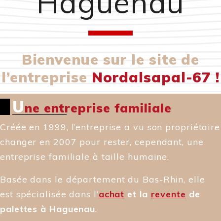
Haguenau
Bienvenue sur le site de
l’entreprise
Nordalsapal-67 !
U
ne entreprise familiale
Créée en 1999, l’entreprise a vu son propriétaire
changer en 2007 pour rester, cependant, une
entreprise familiale à taille humaine.
Basée dans le département du Bas-Rhin, elle
est spécialisée dans l’
achat
et la
revente
de
palettes à Haguenau
.