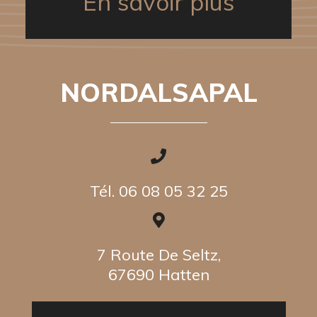
En savoir plus
NORDALSAPAL
Tél. 06 08 05 32 25
7 Route De Seltz,
67690 Hatten